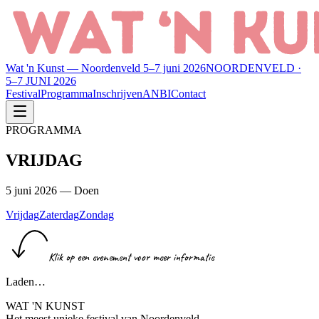
Wat 'n Kunst — Noordenveld 5–7 juni 2026
NOORDENVELD ·
5–7 JUNI 2026
Festival
Programma
Inschrijven
ANBI
Contact
PROGRAMMA
VRIJDAG
5 juni 2026 — Doen
Vrijdag
Zaterdag
Zondag
Klik op een evenement voor meer informatie
Laden…
WAT 'N KUNST
Het meest unieke festival van Noordenveld.