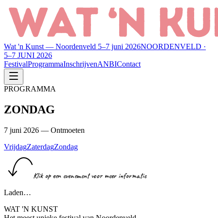
Wat 'n Kunst — Noordenveld 5–7 juni 2026
NOORDENVELD ·
5–7 JUNI 2026
Festival
Programma
Inschrijven
ANBI
Contact
PROGRAMMA
ZONDAG
7 juni 2026 — Ontmoeten
Vrijdag
Zaterdag
Zondag
Klik op een evenement voor meer informatie
Laden…
WAT 'N KUNST
Het meest unieke festival van Noordenveld.